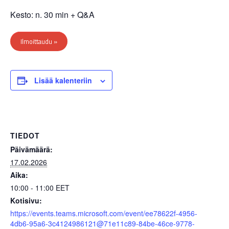
Kesto: n. 30 min + Q&A
Ilmoittaudu »
Lisää kalenteriin
TIEDOT
Päivämäärä:
17.02.2026
Aika:
10:00 - 11:00
EET
Kotisivu:
https://events.teams.microsoft.com/event/ee78622f-4956-
4db6-95a6-3c4124986121@71e11c89-84be-46ce-9778-