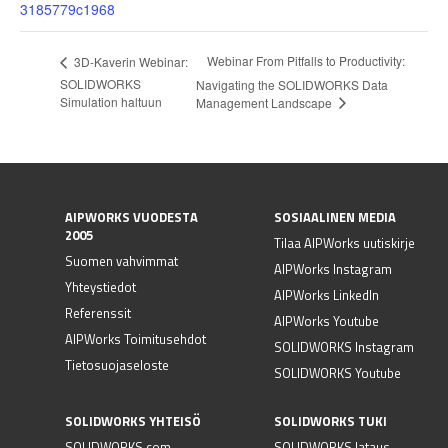
3185779c1968
Webinar From Pitfalls to Productivity:
3D-Kaverin Webinar:
SOLIDWORKS
Navigating the SOLIDWORKS Data
Simulation haltuun
Management Landscape
AIPWORKS VUODESTA
SOSIAALINEN MEDIA
2005
Tilaa AIPWorks uutiskirje
Suomen vahvimmat
AIPWorks Instagram
Yhteystiedot
AIPWorks LinkedIn
Referenssit
AIPWorks Youtube
AIPWorks Toimitusehdot
SOLIDWORKS Instagram
Tietosuojaseloste
SOLIDWORKS Youtube
SOLIDWORKS YHTEISÖ
SOLIDWORKS TUKI
SOLIDWORKS.com
SOLIDWORKS lataus