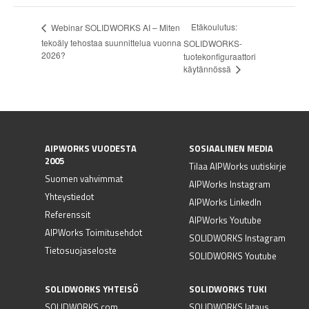
Etäkoulutus:
Webinar SOLIDWORKS AI – Miten
tekoäly tehostaa suunnittelua vuonna
SOLIDWORKS-
2026?
tuotekonfiguraattori
käytännössä
AIPWORKS VUODESTA
SOSIAALINEN MEDIA
2005
Tilaa AIPWorks uutiskirje
Suomen vahvimmat
AIPWorks Instagram
Yhteystiedot
AIPWorks LinkedIn
Referenssit
AIPWorks Youtube
AIPWorks Toimitusehdot
SOLIDWORKS Instagram
Tietosuojaseloste
SOLIDWORKS Youtube
SOLIDWORKS YHTEISÖ
SOLIDWORKS TUKI
SOLIDWORKS.com
SOLIDWORKS lataus