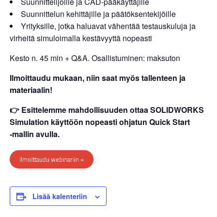
Suunnittelijoille ja CAD‑pääkäyttäjille
Suunnittelun kehittäjille ja päätöksentekijöille
Yrityksille, jotka haluavat vähentää testauskuluja ja
virheitä simuloimalla kestävyyttä nopeasti
Kesto n. 45 min + Q&A. Osallistuminen: maksuton
Ilmoittaudu mukaan, niin saat myös tallenteen ja
materiaalin!
👉 Esittelemme mahdollisuuden ottaa SOLIDWORKS
Simulation käyttöön nopeasti ohjatun Quick Start
‑mallin avulla.
Ilmoittaudu webinariin »
Lisää kalenteriin