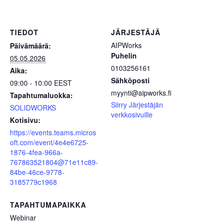
TIEDOT
JÄRJESTÄJÄ
AIPWorks
Päivämäärä:
Puhelin
05.05.2026
0103256161
Aika:
Sähköposti
09:00 - 10:00
EEST
myynti@aipworks.fi
Tapahtumaluokka:
Siirry Järjestäjän
SOLIDWORKS
verkkosivuille
Kotisivu:
https://events.teams.micros
oft.com/event/4e4e6725-
1876-4fea-966a-
767863521804@71e11c89-
84be-46ce-9778-
3185779c1968
TAPAHTUMAPAIKKA
Webinar