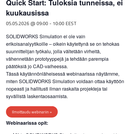
Quick Start: Tuloksia tunneissa, ei
kuukausissa
05.05.2026 @ 09:00
-
10:00
EEST
SOLIDWORKS Simulation ei ole vain
erikoisanalyytikoille – oikein käytettynä se on tehokas
suunnittelijan työkalu, jolla vältetään virheitä,
vähennetään prototyyppejä ja tehdään parempia
päätöksiä jo CAD‑vaiheessa.
Tässä käytännönläheisessä webinaarissa näytämme,
miten SOLIDWORKS Simulation voidaan ottaa käyttöön
nopeasti ja hallitusti ilman raskaita projekteja tai
syvällistä laskentaosaamista.
Ilmoittaudu webinariin »
Webinaarissa opit: