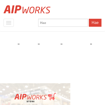
Hae
»
»
»
»
AIPWorks
3D-tulostus
3D-tulostimet
UltiMaker Hinnasto
Minimal Gradient Modern Animated Marketing Instagram Reel
(Facebook-mainos)