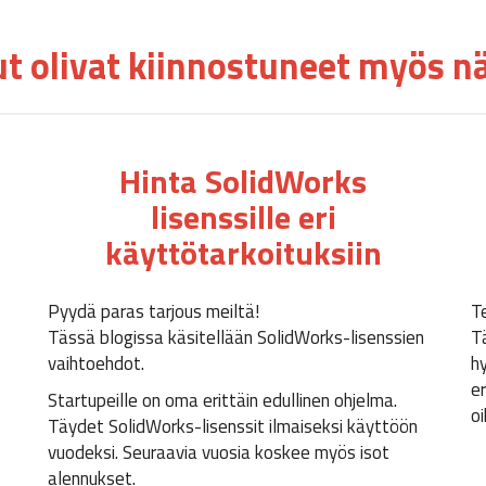
t olivat kiinnostuneet myös nä
Hinta SolidWorks
lisenssille eri
käyttötarkoituksiin
Pyydä paras tarjous meiltä!
T
Tässä blogissa käsitellään SolidWorks-lisenssien
T
vaihtoehdot.
h
e
Startupeille on oma erittäin edullinen ohjelma.
o
Täydet SolidWorks-lisenssit ilmaiseksi käyttöön
vuodeksi. Seuraavia vuosia koskee myös isot
alennukset.