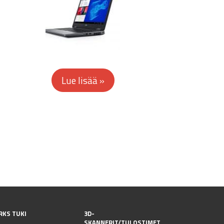
RKS TUKI
3D-
SKANNERIT/TULOSTIMET