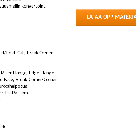
uusmallin konvertointi
LATAA OPPIMATERI
d/Fold, Cut, Break Corner
 Miter Flange, Edge Flange
e Face, Break-Corner/Corner-
nurkkahelpotus
, Fill Pattern
e
lle