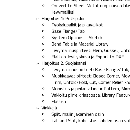
Convert to Sheet Metal, umpinaisen tilav
levymalliksi
Harjoitus 1: Putkipidin
Työkalupalkit ja pikavalikot
Base Flange/Tab
System Options – Sketch
Bend Table ja Material Library
Levymallinuspiirteet: Hem, Gusset, Unfol
Flatten-levityskuva ja Export to DXF
Harjoitus 2: Suojakansi
Levymallinnuspiirteet: Base Flange/Tab,
Muokkaavat piirteet: Closed Corner, Mov
Trim, Unfold/Fold, Cut, Corner Relief -
Monistus ja peilaus: Linear Pattern, Mirror
Vakioitu piirre kirjastosta: Library Featur
Flatten
Vinkkejä
Split, mallin jakaminen osiin
Tab and Slot, kohdistus kahden osan väli