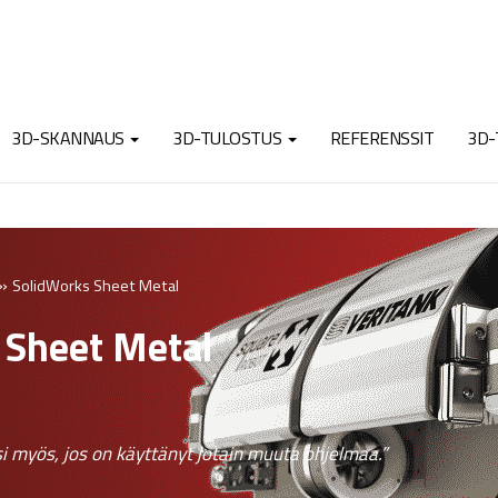
3D-SKANNAUS
3D-TULOSTUS
REFERENSSIT
3D-
»
SolidWorks Sheet Metal
 Sheet Metal
i myös, jos on käyttänyt jotain muuta ohjelmaa.”