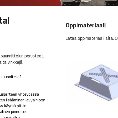
tal
Oppimateriaali
Lataa oppimateriaali alta. O
 suunnittelun perusteet.
ita vinkkejä.
suunnitella?
uspiirteen yhteydessä
en lisääminen levyaihioon
y käyrää pitkin
linen pinnoitus
vuusmalliin