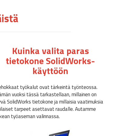
istä
Kuinka valita paras
tietokone SolidWorks-
käyttöön
ehokkaat työkalut ovat tärkeintä työnteossa.
ämän vuoksi tässä tarkastellaan, millainen on
yvä SolidWorks tietokone ja millaisia vaatimuksia
rilaiset tarpeet asettavat raudalle. Autamme
ikean työaseman valinnassa.