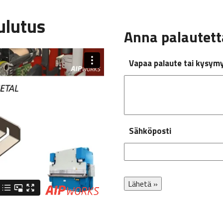
ulutus
Anna palautetta
Vapaa palaute tai kysym
Sähköposti
Lähetä »