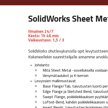
SolidWorks Sheet Me
Ilmainen 24/7
Kesto:
1h 46 min
Vaikeustaso:
1,5 / 3
SolidWorks ohutlevykurssilla opit levytuotteen
Kokeneellekin suunnittelijalle annamme arvokka
Johdanto
Mitä Sheet Metal -sovelluksella voidaan 
Venymätaulukot ja K-kerroin
Levyosien mallinnustavat
Base Flange/Tab, taivutusten luonti per
Edge Flange ja Sketched Bend, taivutust
Swept Flange, poikkileikkauksen pyyhkäis
Lofted-Bend, kahden poikkileikkauksen vä
Insert Bends, taivutusten lisääminen tila