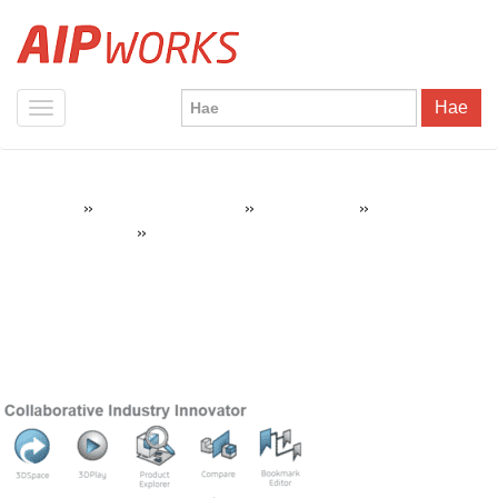
Hae
»
»
»
AIPWorks
SOLIDWORKS Tuotteet
3DEXPERIENCE
Collaborative
»
Collaborative Industry Innovator CSV
Industry Innovator