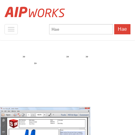
Hae
»
»
»
AIPWorks
SOLIDWORKS Tuotteet
Tuotteet
SOLIDWORKS Model
»
SolidWorks-model-based-definition-2
Based Definition