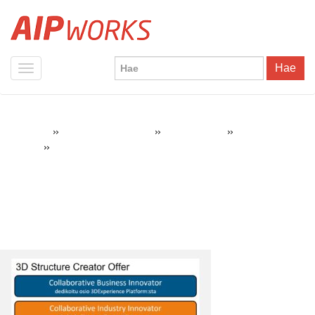
Hae
»
»
»
AIPWorks
SOLIDWORKS Tuotteet
3DEXPERIENCE
3D Structure
»
3DExperience 3D Structure Creator Offer
Creator