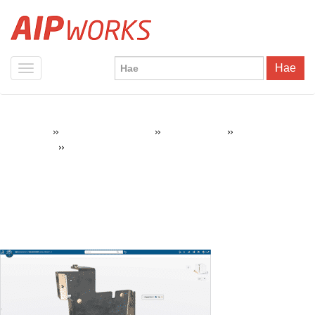
Hae
»
»
»
AIPWorks
SOLIDWORKS Tuotteet
3DEXPERIENCE
SolidWorks
»
3DExperience-3D-sheet-metal-creator
Cloud Offer