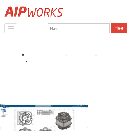
Hae
»
»
»
AIPWorks
SOLIDWORKS Tuotteet
3DEXPERIENCE
SolidWorks
»
3DExperience-Drafter
Cloud Offer