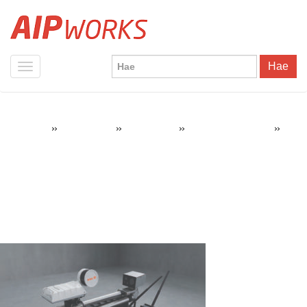
Hae
»
»
»
»
AIPWorks
3D-skannaus
3D-skannerit
Artec Jet 3D-skanneri
Robot_Jet-scaled