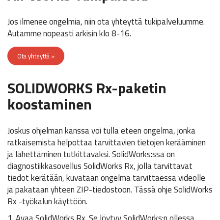
Jos ilmenee ongelmia, niin ota yhteyttä tukipalveluumme.
Autamme nopeasti arkisin klo 8-16.
Ota yhteyttä »
SOLIDWORKS Rx-paketin
koostaminen
Joskus ohjelman kanssa voi tulla eteen ongelma, jonka
ratkaisemista helpottaa tarvittavien tietojen kerääminen
ja lähettäminen tutkittavaksi. SolidWorks:ssa on
diagnostiikkasovellus SolidWorks Rx, jolla tarvittavat
tiedot kerätään, kuvataan ongelma tarvittaessa videolle
ja pakataan yhteen ZIP-tiedostoon. Tässä ohje SolidWorks
Rx -työkalun käyttöön.
1. Avaa SolidWorks Rx. Se löytyy SolidWorks:n ollessa