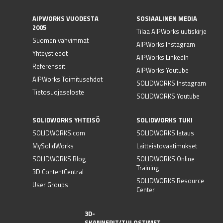
AIPWORKS VUODESTA
SOSIAALINEN MEDIA
2005
Tilaa AIPWorks uutiskirje
Suomen vahvimmat
AIPWorks Instagram
Yhteystiedot
AIPWorks LinkedIn
Referenssit
AIPWorks Youtube
AIPWorks Toimitusehdot
SOLIDWORKS Instagram
Tietosuojaseloste
SOLIDWORKS Youtube
SOLIDWORKS YHTEISÖ
SOLIDWORKS TUKI
SOLIDWORKS.com
SOLIDWORKS lataus
MySolidWorks
Laitteistovaatimukset
SOLIDWORKS Blog
SOLIDWORKS Online
Training
3D ContentCentral
SOLIDWORKS Resource
User Groups
Center
3D-
SKANNERIT/TULOSTIMET