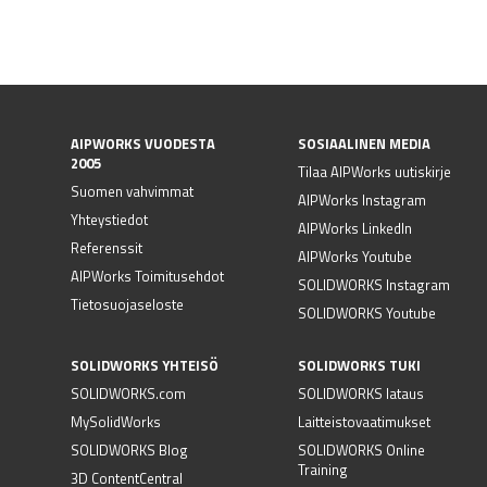
AIPWORKS VUODESTA
SOSIAALINEN MEDIA
2005
Tilaa AIPWorks uutiskirje
Suomen vahvimmat
AIPWorks Instagram
Yhteystiedot
AIPWorks LinkedIn
Referenssit
AIPWorks Youtube
AIPWorks Toimitusehdot
SOLIDWORKS Instagram
Tietosuojaseloste
SOLIDWORKS Youtube
SOLIDWORKS YHTEISÖ
SOLIDWORKS TUKI
SOLIDWORKS.com
SOLIDWORKS lataus
MySolidWorks
Laitteistovaatimukset
SOLIDWORKS Blog
SOLIDWORKS Online
Training
3D ContentCentral