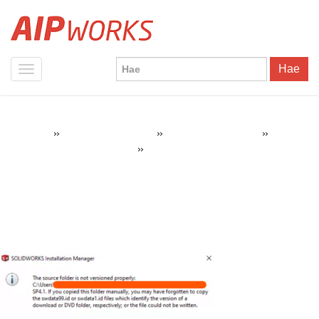
Hae
»
»
»
AIPWorks
SOLIDWORKS Tuotteet
SolidWorks Tukipalvelu
»
error
SOLIDWORKS Virheilmoitukset