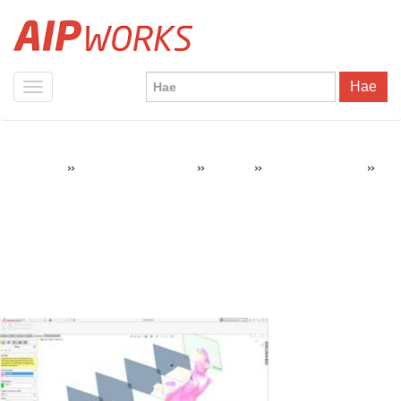
Hae
»
»
»
»
AIPWorks
SOLIDWORKS Tuotteet
Tuotteet
SOLIDWORKS 2019
solidworks-2019-topologia-optimointi