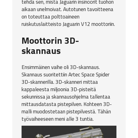
tehdä sen, mistä Jaguarin insinöörit tuohon
aikaan unelmoivat. Autotunen tavoitteena
on toteuttaa polttoaineen
ruiskutuslaitteisto Jaguarin V12 moottoriin.
Moottorin 3D-
skannaus
Ensimmäinen vaihe oli 3D-skannaus.
Skannaus suoritettiin
Artec Space Spider
3D-skannerilla
. 3D-skanneri mittaa
kappaleesta miljoonia 3D-pisteitä
sekunnissa ja skannausohjelma tallentaa
mittausdatasta pistepilven. Kohteen 3D-
malli muodostetaan pistepilvestä. Tähän
työvaiheeseen meni alle 3 tuntia.