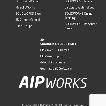
SOLIDWORKS.com
SOLIDWORKS lataus
MySolidWorks
Laitteistovaatimukset
SOLIDWORKS Blog
SOLIDWORKS Online
Training
3D ContentCentral
SOLIDWORKS Resource
User Groups
Center
3D-
SKANNERIT/TULOSTIMET
UltiMaker 3D Printers
UltiMaker Support
Artec 3D Scanners
Geomagic 3D Software
© Copyright AIPWorks 2024 All Rights Reserved