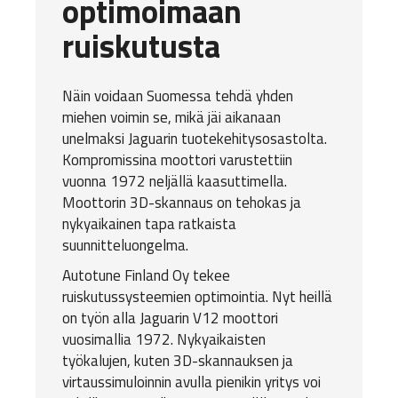
optimoimaan
ruiskutusta
Näin voidaan Suomessa tehdä yhden
miehen voimin se, mikä jäi aikanaan
unelmaksi Jaguarin tuotekehitysosastolta.
Kompromissina moottori varustettiin
vuonna 1972 neljällä kaasuttimella.
Moottorin 3D-skannaus on tehokas ja
nykyaikainen tapa ratkaista
suunnitteluongelma.
Autotune Finland Oy
tekee
ruiskutussysteemien optimointia. Nyt heillä
on työn alla Jaguarin V12 moottori
vuosimallia 1972. Nykyaikaisten
työkalujen, kuten
3D-skannauksen
ja
virtaussimuloinnin
avulla pienikin yritys voi